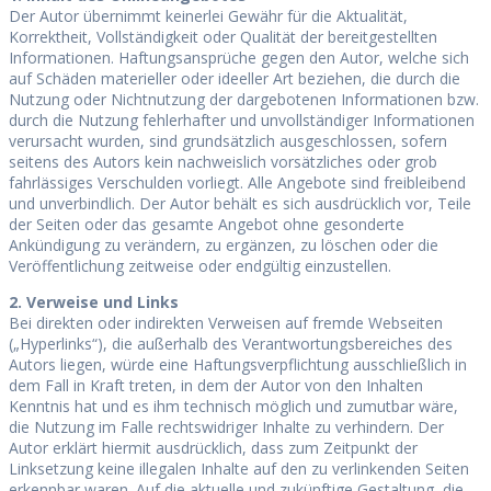
Der Autor übernimmt keinerlei Gewähr für die Aktualität,
Korrektheit, Vollständigkeit oder Qualität der bereitgestellten
Informationen. Haftungsansprüche gegen den Autor, welche sich
auf Schäden materieller oder ideeller Art beziehen, die durch die
Nutzung oder Nichtnutzung der dargebotenen Informationen bzw.
durch die Nutzung fehlerhafter und unvollständiger Informationen
verursacht wurden, sind grundsätzlich ausgeschlossen, sofern
seitens des Autors kein nachweislich vorsätzliches oder grob
fahrlässiges Verschulden vorliegt. Alle Angebote sind freibleibend
und unverbindlich. Der Autor behält es sich ausdrücklich vor, Teile
der Seiten oder das gesamte Angebot ohne gesonderte
Ankündigung zu verändern, zu ergänzen, zu löschen oder die
Veröffentlichung zeitweise oder endgültig einzustellen.
2. Verweise und Links
Bei direkten oder indirekten Verweisen auf fremde Webseiten
(„Hyperlinks“), die außerhalb des Verantwortungsbereiches des
Autors liegen, würde eine Haftungsverpflichtung ausschließlich in
dem Fall in Kraft treten, in dem der Autor von den Inhalten
Kenntnis hat und es ihm technisch möglich und zumutbar wäre,
die Nutzung im Falle rechtswidriger Inhalte zu verhindern. Der
Autor erklärt hiermit ausdrücklich, dass zum Zeitpunkt der
Linksetzung keine illegalen Inhalte auf den zu verlinkenden Seiten
erkennbar waren. Auf die aktuelle und zukünftige Gestaltung, die