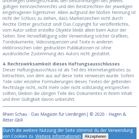
unterliegen uneingeschränkt den Bestimmungen des jeweils
gültigen Kennzeichenrechts und den Besitzrechten der jeweiligen
eingetragenen Eigentümer. Allein aufgrund der bloßen Nennung ist
nicht der Schluss zu ziehen, dass Markenzeichen nicht durch
Rechte Dritter geschützt sind! Das Copyright für veröffentlichte,
vom Autor selbst erstellte Objekte bleibt allein beim Autor der
Seiten. Eine Vervielfältigung oder Verwendung solcher Grafiken,
Tondokumente, Videosequenzen und Texte in anderen
elektronischen oder gedruckten Publikationen ist ohne
ausdrückliche Zustimmung des Autors nicht gestattet.
4. Rechtswirksamkeit dieses Haftungsausschlusses
Dieser Haftungsausschluss ist als Teil des Internetangebotes zu
betrachten, von dem aus auf diese Seite verwiesen wurde. Sofern
Teile oder einzelne Formulierungen dieses Textes der geltenden
Rechtslage nicht, nicht mehr oder nicht vollständig entsprechen
sollten, bleiben die übrigen Teile des Dokumentes in ihrem Inhalt
und ihrer Gültigkeit davon unberührt.
Rhein Schau - Das Magazin für Uerdingen| © 2020 - Hagen &
Ritter GbR
Durch die weitere Nutzung der Seite stimmst du der Verwendung
von Cookies zu.
Weitere Informationen
Akzeptieren