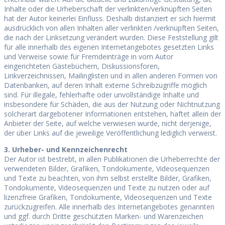
Inhalte oder die Urheberschaft der verlinkten/verknüpften Seiten
hat der Autor keinerlei Einfluss. Deshalb distanziert er sich hiermit
ausdrücklich von allen Inhalten aller verlinkten /verknüpften Seiten,
die nach der Linksetzung verändert wurden. Diese Feststellung gilt
für alle innerhalb des eigenen Internetangebotes gesetzten Links
und Verweise sowie für Fremdeinträge in vom Autor
eingerichteten Gästebüchern, Diskussionsforen,
Linkverzeichnissen, Mailinglisten und in allen anderen Formen von
Datenbanken, auf deren Inhalt externe Schreibzugriffe möglich
sind. Für illegale, fehlerhafte oder unvollständige Inhalte und
insbesondere für Schäden, die aus der Nutzung oder Nichtnutzung
solcherart dargebotener Informationen entstehen, haftet allein der
Anbieter der Seite, auf welche verwiesen wurde, nicht derjenige,
der über Links auf die jeweilige Veröffentlichung lediglich verweist.
3. Urheber- und Kennzeichenrecht
Der Autor ist bestrebt, in allen Publikationen die Urheberrechte der
verwendeten Bilder, Grafiken, Tondokumente, Videosequenzen
und Texte zu beachten, von ihm selbst erstellte Bilder, Grafiken,
Tondokumente, Videosequenzen und Texte zu nutzen oder auf
lizenzfreie Grafiken, Tondokumente, Videosequenzen und Texte
zurückzugreifen. Alle innerhalb des Internetangebotes genannten
und ggf. durch Dritte geschützten Marken- und Warenzeichen